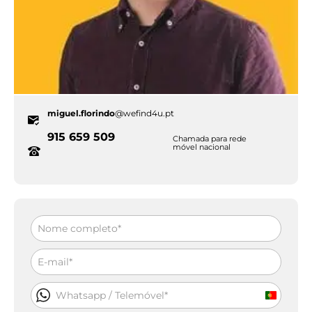
miguel.florindo
@wefind4u.pt
915 659 509
Chamada para rede
móvel nacional
Portuga